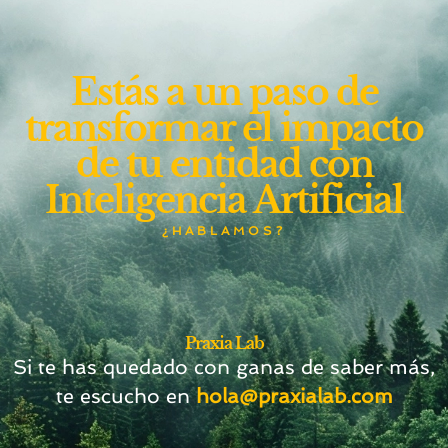
Estás a un paso de
transformar el impacto
de tu entidad con
Inteligencia Artificial
¿HABLAMOS?
Praxia Lab
Si te has quedado con ganas de saber más,
te escucho en
hola@praxialab.com